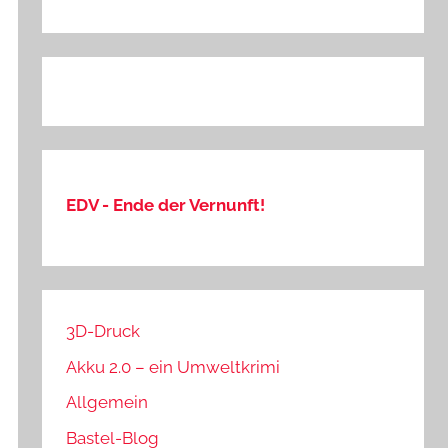
EDV - Ende der Vernunft!
3D-Druck
Akku 2.0 – ein Umweltkrimi
Allgemein
Bastel-Blog