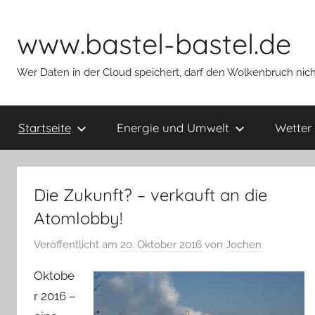
Zum
Inhalt
www.bastel-bastel.de
springen
Wer Daten in der Cloud speichert, darf den Wolkenbruch nich
Startseite
Energie und Umwelt
Wetter
Die Zukunft? – verkauft an die
Atomlobby!
Veröffentlicht am
20. Oktober 2016
von
Jochen
Oktobe
r 2016 –