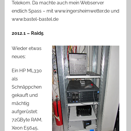
Telekom. Da machte auch mein Webserver
endlich Spass – mit www.ingersheimwetter.de und
www.bastel-bastel.de
2012.1 – Raid5
Wieder etwas
neues:
Ein HP ML330
als
Schnäppchen
gekauft und
mächtig
aufgerüstet:
72GByte RAM,
Xeon E5645,