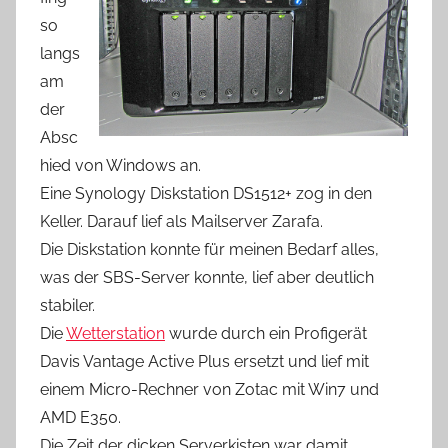
so
langs
am
der
Absc
hied von Windows an.
Eine Synology Diskstation DS1512+ zog in den
Keller. Darauf lief als Mailserver Zarafa.
Die Diskstation konnte für meinen Bedarf alles,
was der SBS-Server konnte, lief aber deutlich
stabiler.
Die
Wetterstation
wurde durch ein Profigerät
Davis Vantage Active Plus ersetzt und lief mit
einem Micro-Rechner von Zotac mit Win7 und
AMD E350.
Die Zeit der dicken Serverkisten war damit