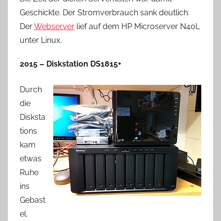
Geschickte. Der Stromverbrauch sank deutlich.
Der
Webserver
lief auf dem HP Microserver N40L
unter Linux.
2015 – Diskstation DS1815+
Durch
die
Disksta
tions
kam
etwas
Ruhe
ins
Gebast
el.