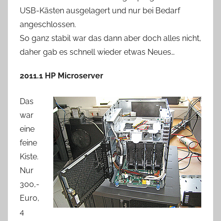
USB-Kästen ausgelagert und nur bei Bedarf
angeschlossen.
So ganz stabil war das dann aber doch alles nicht,
daher gab es schnell wieder etwas Neues…
2011.1 HP Microserver
Das
war
eine
feine
Kiste.
Nur
300,-
Euro,
4