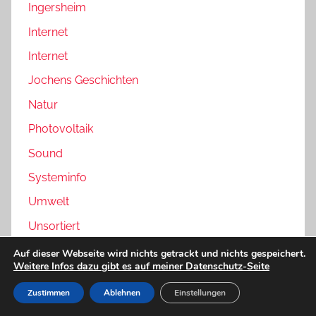
Ingersheim
Internet
Internet
Jochens Geschichten
Natur
Photovoltaik
Sound
Systeminfo
Umwelt
Unsortiert
Werkstatt
Auf dieser Webseite wird nichts getrackt und nichts gespeichert.
Weitere Infos dazu gibt es auf meiner Datenschutz-Seite
Wetter – der Blog zu www.ingersheimwetter.de
Zustimmen
Ablehnen
Einstellungen
Windrad