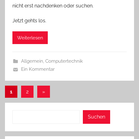
nicht erst nachdenken oder suchen.
Jetzt gehts los.
Weiterlesen
Allgemein
,
Computertechnik
Ein Kommentar
Seitennummerierung
Nächste
1
2
»
Beiträge
der
Beiträge
Suchen
Suchen