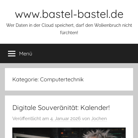
Zum
www.bastel-bastel.de
Inhalt
springen
Wer Daten in der Cloud speichert, darf den Wolkenbruch nicht
fürchten!
Menü
Kategorie:
Computertechnik
Digitale Souveränität: Kalender!
Veröffentlicht am
4. Januar 2026
von
Jochen