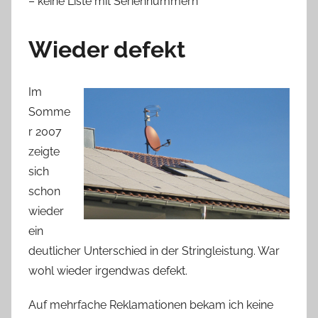
– keine Liste mit Seriennummern
Wieder defekt
Im
Somme
r 2007
zeigte
sich
schon
wieder
ein
deutlicher Unterschied in der Stringleistung. War
wohl wieder irgendwas defekt.
Auf mehrfache Reklamationen bekam ich keine