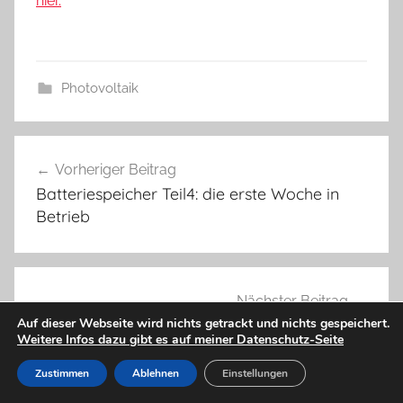
hier.
Photovoltaik
Beitragsnavigation
Vorheriger Beitrag
Batteriespeicher Teil4: die erste Woche in
Betrieb
Nächster Beitrag
Jochens Wetterblog am 1.8.2019
Auf dieser Webseite wird nichts getrackt und nichts gespeichert.
Weitere Infos dazu gibt es auf meiner Datenschutz-Seite
Zustimmen
Ablehnen
Einstellungen