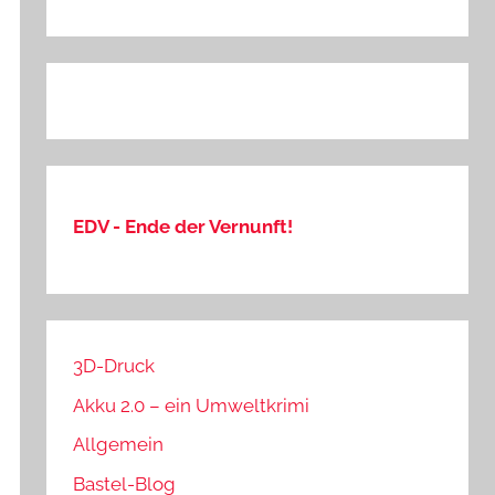
EDV - Ende der Vernunft!
3D-Druck
Akku 2.0 – ein Umweltkrimi
Allgemein
Bastel-Blog