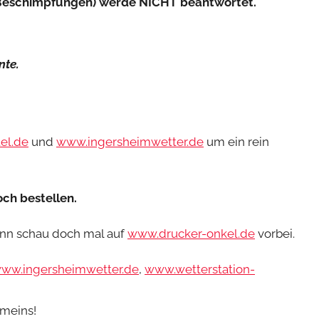
k, Beschimpfungen) werde NICHT beantwortet.
nte.
el.de
und
www.ingersheimwetter.de
um ein rein
ch bestellen.
ann schau doch mal auf
www.drucker-onkel.de
vorbei.
ww.ingersheimwetter.de
,
www.wetterstation-
 meins!