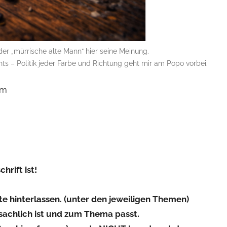
der „mürrische alte Mann“ hier seine Meinung.
s – Politik jeder Farbe und Richtung geht mir am Popo vorbei.
im
hrift ist!
 hinterlassen. (unter den jeweiligen Themen)
sachlich ist und zum Thema passt.