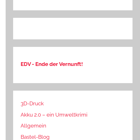
EDV - Ende der Vernunft!
3D-Druck
Akku 2.0 – ein Umweltkrimi
Allgemein
Bastel-Blog