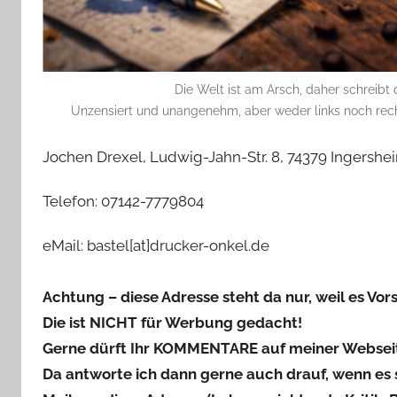
Die Welt ist am Arsch, daher schreibt 
Unzensiert und unangenehm, aber weder links noch recht
Jochen Drexel, Ludwig-Jahn-Str. 8, 74379 Ingershe
Telefon: 07142-7779804
eMail: bastel[at]drucker-onkel.de
Achtung – diese Adresse steht da nur, weil es Vorsc
Die ist NICHT für Werbung gedacht!
Gerne dürft Ihr KOMMENTARE auf meiner Webseite
Da antworte ich dann gerne auch drauf, wenn es 