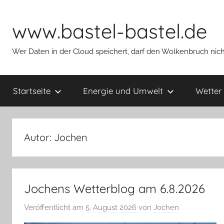
Zum
Inhalt
www.bastel-bastel.de
springen
Wer Daten in der Cloud speichert, darf den Wolkenbruch nich
Startseite
Energie und Umwelt
Wetter
Autor:
Jochen
Jochens Wetterblog am 6.8.2026
Veröffentlicht am
5. August 2026
von
Jochen