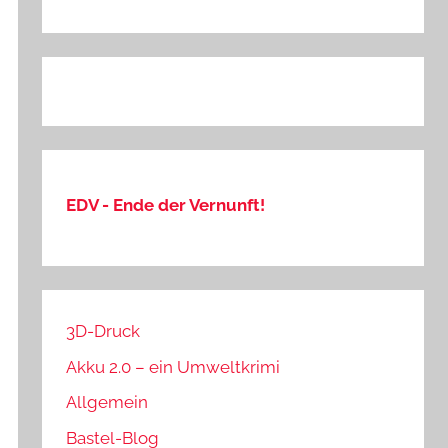
EDV - Ende der Vernunft!
3D-Druck
Akku 2.0 – ein Umweltkrimi
Allgemein
Bastel-Blog