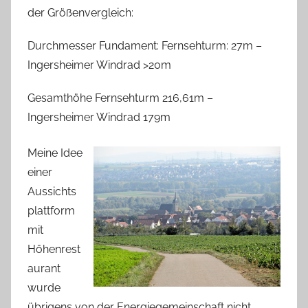
der Größenvergleich:
Durchmesser Fundament: Fernsehturm: 27m –
Ingersheimer Windrad >20m
Gesamthöhe Fernsehturm 216,61m –
Ingersheimer Windrad 179m
Meine Idee
einer
Aussichts
plattform
mit
Höhenrest
aurant
wurde
übrigens von der Energiegemeinschaft nicht