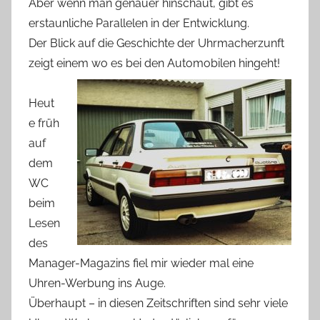
Aber wenn man genauer hinschaut, gibt es
erstaunliche Parallelen in der Entwicklung.
Der Blick auf die Geschichte der Uhrmacherzunft
zeigt einem wo es bei den Automobilen hingeht!
Heut
e früh
auf
dem
WC
beim
Lesen
des
Manager-Magazins fiel mir wieder mal eine
Uhren-Werbung ins Auge.
Überhaupt – in diesen Zeitschriften sind sehr viele