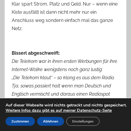
Klar spart Strom, Platz und Geld. Nur – wenn eine
Kiste ausfällt ist dann nicht mehr nur ein
Anschluss weg sondern einfach mal das ganze
Netz.
Bisserl abgeschweift:
Die Telekom war in ihren ersten Werbungen für ihre
Internet-Wolke wenigstens noch ganz lustig:
„Die Telekom klaut“ – so klang es aus dem Radio.
Tja, sowas passiert halt wenn man Deutsch und
Englisch vermischt und daraus einen Radiospot
macht.
Auf dieser Webseite wird nichts getrackt und nichts gespeichert.
Weitere Infos dazu gibt es auf meiner Datenschutz-Seite
Zu der Zeit wusste leider kaum jemand was eine
CLOUD ist. Da blieb im Kopf nur „klaut“ übrig.
Zustimmen
Ablehnen
Einstellungen
Da klang es dann doch sehr seltsam wenn in der