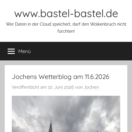
Zum
www.bastel-bastel.de
Inhalt
springen
Wer Daten in der Cloud speichert, darf den Wolkenbruch nicht
fürchten!
Menü
Jochens Wetterblog am 11.6.2026
Veröffentlicht am
10. Juni 2026
von
Jochen