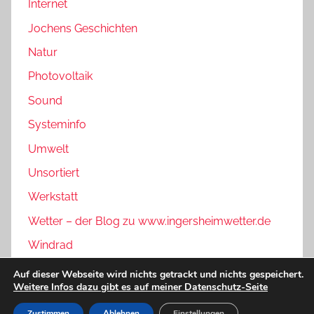
Internet
Jochens Geschichten
Natur
Photovoltaik
Sound
Systeminfo
Umwelt
Unsortiert
Werkstatt
Wetter – der Blog zu www.ingersheimwetter.de
Windrad
Auf dieser Webseite wird nichts getrackt und nichts gespeichert.
Weitere Infos dazu gibt es auf meiner Datenschutz-Seite
WordPress-Theme: Donovan von ThemeZee.
Zustimmen
Ablehnen
Einstellungen