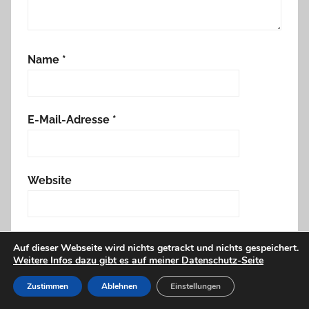
Name
*
E-Mail-Adresse
*
Website
Name, E-Mail-Adresse und Website in diesem
Auf dieser Webseite wird nichts getrackt und nichts gespeichert.
Browser für meinen nächsten Kommentar
Weitere Infos dazu gibt es auf meiner Datenschutz-Seite
speichern.
Zustimmen
Ablehnen
Einstellungen