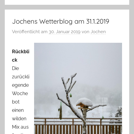
Jochens Wetterblog am 31.1.2019
Veröffentlicht am
30. Januar 2019
von
Jochen
Rückbli
ck
Die
zurückli
egende
Woche
bot
einen
wilden
Mix aus