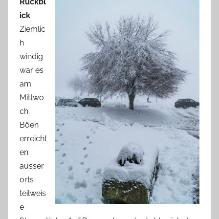
Rückbl
ick
Ziemlic
h
windig
war es
am
Mittwo
ch.
Böen
erreicht
en
ausser
orts
teilweis
e