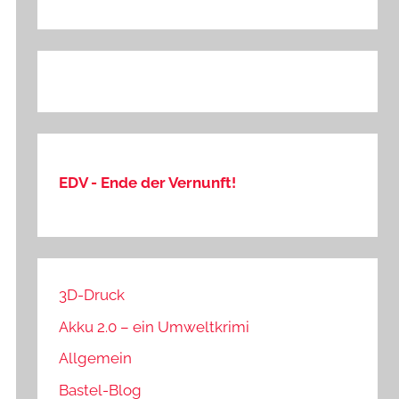
EDV - Ende der Vernunft!
3D-Druck
Akku 2.0 – ein Umweltkrimi
Allgemein
Bastel-Blog