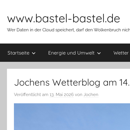
Zum
Inhalt
www.bastel-bastel.de
springen
Wer Daten in der Cloud speichert, darf den Wolkenbruch nich
Startseite
Energie und Umwelt
Wetter
Jochens Wetterblog am 14.
Veröffentlicht am
13. Mai 2026
von
Jochen