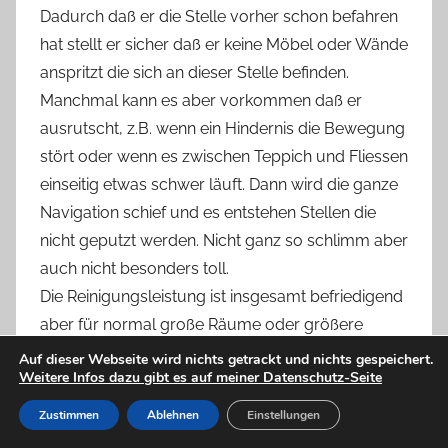
Dadurch daß er die Stelle vorher schon befahren
hat stellt er sicher daß er keine Möbel oder Wände
anspritzt die sich an dieser Stelle befinden.
Manchmal kann es aber vorkommen daß er
ausrutscht, z.B. wenn ein Hindernis die Bewegung
stört oder wenn es zwischen Teppich und Fliessen
einseitig etwas schwer läuft. Dann wird die ganze
Navigation schief und es entstehen Stellen die
nicht geputzt werden. Nicht ganz so schlimm aber
auch nicht besonders toll.
Die Reinigungsleistung ist insgesamt befriedigend
aber für normal große Räume oder größere
Räume taugt das Gerät schon wegen der
Auf dieser Webseite wird nichts getrackt und nichts gespeichert.
Weitere Infos dazu gibt es auf meiner Datenschutz-Seite
geringen Akkuleistung nichts. 20qm sind das
Maximum für sinnvolle Anwendung.
Zustimmen
Ablehnen
Einstellungen