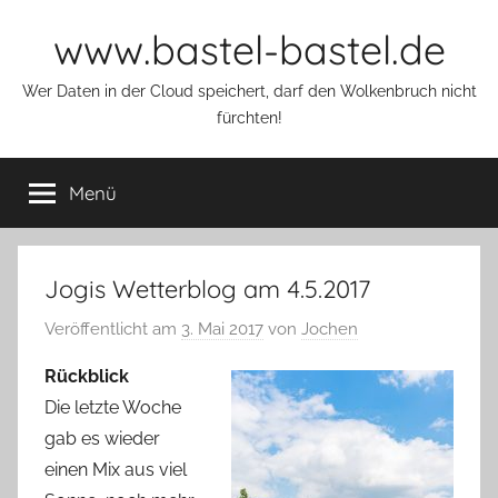
Zum
www.bastel-bastel.de
Inhalt
springen
Wer Daten in der Cloud speichert, darf den Wolkenbruch nicht
fürchten!
Menü
Jogis Wetterblog am 4.5.2017
Veröffentlicht am
3. Mai 2017
von
Jochen
Rückblick
Die letzte Woche
gab es wieder
einen Mix aus viel