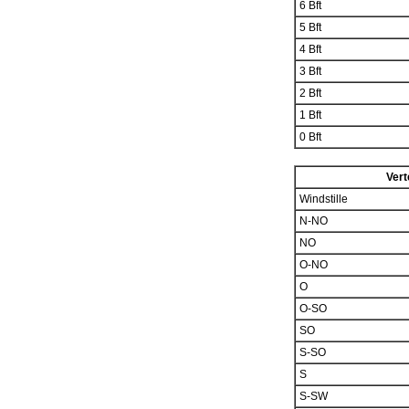
6 Bft
5 Bft
4 Bft
3 Bft
2 Bft
1 Bft
0 Bft
Vert
Windstille
N-NO
NO
O-NO
O
O-SO
SO
S-SO
S
S-SW