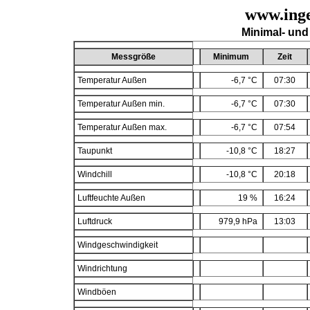
www.inge
Minimal- und
Messgröße
Minimum
Zeit
Temperatur Außen
-6,7 °C
07:30
Temperatur Außen min.
-6,7 °C
07:30
Temperatur Außen max.
-6,7 °C
07:54
Taupunkt
-10,8 °C
18:27
Windchill
-10,8 °C
20:18
Luftfeuchte Außen
19 %
16:24
Luftdruck
979,9 hPa
13:03
Windgeschwindigkeit
Windrichtung
Windböen