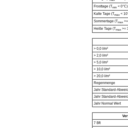
Frosttage (T
< 0°C)
min
Kalte Tage (T
< 10
max
Sommertage (T
>=
max
Heiße Tage (T
>= 
max
> 0,0 l/m²
> 2,0 l/m²
> 5,0 l/m²
> 10,0 l/m²
> 20,0 l/m²
Regenmenge
Jahr Standard-Abwei
Jahr Standard-Abwei
Jahr Normal Wert
Ver
7 Bft