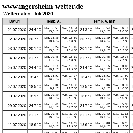
www.ingersheim-wetter.de
Wetterdaten: Juli 2020
Datum
Temp. A.
Temp. A. min
Min. 05:57
Max. 16:54
Min. 05:54
Max. 16:57
01.07.2020
24,4 °C
24,3 °C
2
13,3 °C
31,6 °C
13,3 °C
31,6 °C
Min. 22:39
Max. 18:39
Min. 22:39
Max. 18:39
02.07.2020
20,7 °C
20,7 °C
2
18,4 °C
23,8 °C
18,4 °C
23,7 °C
Min. 06:24
Max. 17:15
Min. 06:24
Max. 17:03
03.07.2020
20,1 °C
20,1 °C
2
13,8 °C
25,4 °C
13,8 °C
25,3 °C
Min. 05:48
Max. 18:15
Min. 05:48
Max. 15:24
04.07.2020
21,7 °C
21,7 °C
2
11,2 °C
27,8 °C
11,2 °C
27,7 °C
Min. 03:15
Max. 17:39
Min. 03:15
Max. 18:18
05.07.2020
24,4 °C
24,4 °C
2
18,1 °C
29,3 °C
18,1 °C
29,3 °C
Min. 23:51
Max. 17:27
Min. 23:51
Max. 17:30
06.07.2020
18,4 °C
18,4 °C
1
14,2 °C
22,1 °C
14,2 °C
22,1 °C
Min. 06:06
Max. 18:03
Min. 06:06
Max. 18:00
07.07.2020
18,5 °C
18,5 °C
1
9,2 °C
24,7 °C
9,2 °C
24,6 °C
Min. 05:30
Max. 12:45
Min. 05:30
Max. 12:45
08.07.2020
18,9 °C
18,8 °C
1
10,9 °C
25,1 °C
10,9 °C
25,0 °C
Min. 05:42
Max. 15:45
Min. 05:42
Max. 15:48
09.07.2020
24,7 °C
24,7 °C
2
14,4 °C
31,7 °C
14,4 °C
31,7 °C
Min. 05:48
Max. 11:09
Min. 05:45
Max. 11:12
10.07.2020
21,1 °C
21,1 °C
2
15,9 °C
29,1 °C
15,9 °C
29,1 °C
Min. 06:12
Max. 16:42
Min. 06:09
Max. 16:45
11.07.2020
18,6 °C
18,6 °C
1
14,6 °C
24,3 °C
14,6 °C
24,3 °C
Min. 06:03
Max. 17:18
Min. 06:03
Max. 17:21