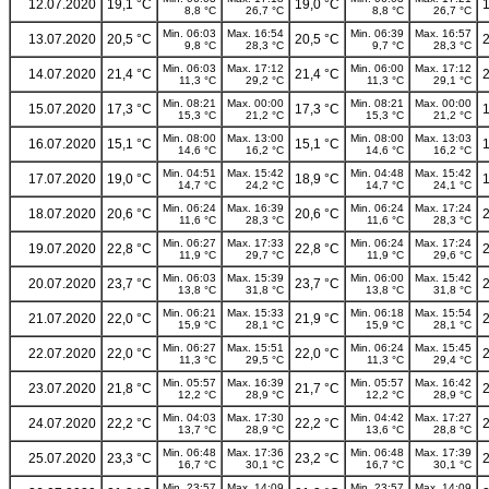
12.07.2020
19,1 °C
19,0 °C
1
8,8 °C
26,7 °C
8,8 °C
26,7 °C
Min. 06:03
Max. 16:54
Min. 06:39
Max. 16:57
13.07.2020
20,5 °C
20,5 °C
2
9,8 °C
28,3 °C
9,7 °C
28,3 °C
Min. 06:03
Max. 17:12
Min. 06:00
Max. 17:12
14.07.2020
21,4 °C
21,4 °C
2
11,3 °C
29,2 °C
11,3 °C
29,1 °C
Min. 08:21
Max. 00:00
Min. 08:21
Max. 00:00
15.07.2020
17,3 °C
17,3 °C
1
15,3 °C
21,2 °C
15,3 °C
21,2 °C
Min. 08:00
Max. 13:00
Min. 08:00
Max. 13:03
16.07.2020
15,1 °C
15,1 °C
1
14,6 °C
16,2 °C
14,6 °C
16,2 °C
Min. 04:51
Max. 15:42
Min. 04:48
Max. 15:42
17.07.2020
19,0 °C
18,9 °C
1
14,7 °C
24,2 °C
14,7 °C
24,1 °C
Min. 06:24
Max. 16:39
Min. 06:24
Max. 17:24
18.07.2020
20,6 °C
20,6 °C
2
11,6 °C
28,3 °C
11,6 °C
28,3 °C
Min. 06:27
Max. 17:33
Min. 06:24
Max. 17:24
19.07.2020
22,8 °C
22,8 °C
2
11,9 °C
29,7 °C
11,9 °C
29,6 °C
Min. 06:03
Max. 15:39
Min. 06:00
Max. 15:42
20.07.2020
23,7 °C
23,7 °C
2
13,8 °C
31,8 °C
13,8 °C
31,8 °C
Min. 06:21
Max. 15:33
Min. 06:18
Max. 15:54
21.07.2020
22,0 °C
21,9 °C
2
15,9 °C
28,1 °C
15,9 °C
28,1 °C
Min. 06:27
Max. 15:51
Min. 06:24
Max. 15:45
22.07.2020
22,0 °C
22,0 °C
2
11,3 °C
29,5 °C
11,3 °C
29,4 °C
Min. 05:57
Max. 16:39
Min. 05:57
Max. 16:42
23.07.2020
21,8 °C
21,7 °C
2
12,2 °C
28,9 °C
12,2 °C
28,9 °C
Min. 04:03
Max. 17:30
Min. 04:42
Max. 17:27
24.07.2020
22,2 °C
22,2 °C
2
13,7 °C
28,9 °C
13,6 °C
28,8 °C
Min. 06:48
Max. 17:36
Min. 06:48
Max. 17:39
25.07.2020
23,3 °C
23,2 °C
2
16,7 °C
30,1 °C
16,7 °C
30,1 °C
Min. 23:57
Max. 14:09
Min. 23:57
Max. 14:09