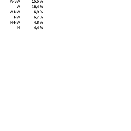
W-SW
15,5 %
W
16,4 %
W-NW
6,9 %
NW
6,7 %
N-NW
4,8 %
N
4,4 %