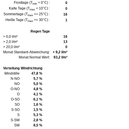
Frosttage (T
< 0°C) :
0
min
Kalte Tage (T
< 10°C) :
0
max
Sommertage (T
>= 25°C) :
16
max
Heiße Tage (T
>= 30°C) :
1
max
Regen Tage
> 0,0 l/m²
16
> 2,0 l/m²
13
> 20,0 l/m²
0
Monat Standard-Abweichung:
+ 9,2 l/m²
Monat Normal Wert:
93,2 l/m²
Verteilung
Windrichtung
Windstille
47,8 %
N-NO
5,7 %
NO
5,0 %
O-NO
4,8 %
O
4,1 %
O-SO
6,1 %
SO
1,6 %
S-SO
1,5 %
S
5,3 %
S-SW
2,8 %
SW
8,5 %