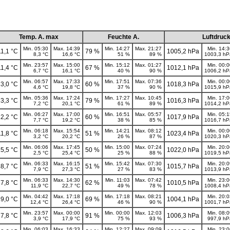
Temp. A. max
Feuchte A.
Luftdruc
Min. 05:30
Max. 14:39
Min. 14:27
Max. 21:27
Min. 14:
11,1 °C
79 %
1005,2 hPa
8,3 °C
16,6 °C
51 %
89 %
1003,3 hP
Min. 23:57
Max. 15:00
Min. 15:12
Max. 01:27
Min. 00:
11,4 °C
67 %
1012,1 hPa
6,7 °C
16,1 °C
40 %
90 %
1006,2 hP
Min. 06:57
Max. 17:33
Min. 17:51
Max. 07:36
Min. 00:
3,0 °C
60 %
1018,3 hPa
4,6 °C
19,8 °C
37 %
90 %
1015,9 hP
Min. 05:36
Max. 17:24
Min. 17:27
Max. 10:45
Min. 17:
3,3 °C
79 %
1016,3 hPa
7,2 °C
20,1 °C
61 %
89 %
1014,2 hP
Min. 06:27
Max. 17:00
Min. 16:51
Max. 05:57
Min. 05:
2,2 °C
60 %
1017,9 hPa
7,7 °C
19,2 °C
38 %
85 %
1016,7 hP
Min. 06:18
Max. 15:54
Min. 14:21
Max. 08:12
Min. 00:
11,8 °C
51 %
1023,4 hPa
3,2 °C
20,2 °C
26 %
87 %
1020,3 hP
Min. 06:06
Max. 17:45
Min. 15:00
Max. 07:24
Min. 20:
5,5 °C
50 %
1022,0 hPa
2,5 °C
25,4 °C
25 %
88 %
1019,5 hP
Min. 06:33
Max. 16:15
Min. 15:42
Max. 07:30
Min. 20:
8,7 °C
51 %
1015,7 hPa
7,9 °C
27,3 °C
27 %
83 %
1013,9 hP
Min. 06:33
Max. 14:30
Min. 11:03
Max. 07:42
Min. 23:
7,8 °C
62 %
1010,5 hPa
11,9 °C
22,7 °C
49 %
78 %
1008,4 hP
Min. 04:42
Max. 17:18
Min. 17:18
Max. 08:21
Min. 20:
9,0 °C
69 %
1004,1 hPa
12,4 °C
26,4 °C
46 %
90 %
1001,7 hP
Min. 23:57
Max. 00:00
Min. 00:00
Max. 12:03
Min. 08:
7,8 °C
91 %
1006,3 hPa
3,9 °C
17,9 °C
75 %
93 %
997,9 hP
Min. 06:03
Max. 16:33
Min. 12:27
Max. 09:09
Min. 23: