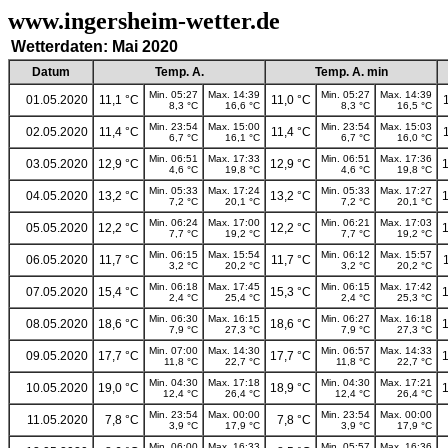
www.ingersheim-wetter.de
Wetterdaten: Mai 2020
Datum
Temp. A.
Temp. A. min
Min. 05:27
Max. 14:39
Min. 05:27
Max. 14:39
01.05.2020
11,1 °C
11,0 °C
8,3 °C
16,6 °C
8,3 °C
16,5 °C
Min. 23:54
Max. 15:00
Min. 23:54
Max. 15:03
02.05.2020
11,4 °C
11,4 °C
6,7 °C
16,1 °C
6,7 °C
16,0 °C
Min. 06:51
Max. 17:33
Min. 06:51
Max. 17:36
03.05.2020
12,9 °C
12,9 °C
1
4,6 °C
19,8 °C
4,6 °C
19,8 °C
Min. 05:33
Max. 17:24
Min. 05:33
Max. 17:27
04.05.2020
13,2 °C
13,2 °C
1
7,2 °C
20,1 °C
7,2 °C
20,1 °C
Min. 06:24
Max. 17:00
Min. 06:21
Max. 17:03
05.05.2020
12,2 °C
12,2 °C
1
7,7 °C
19,2 °C
7,7 °C
19,2 °C
Min. 06:15
Max. 15:54
Min. 06:12
Max. 15:57
06.05.2020
11,7 °C
11,7 °C
3,2 °C
20,2 °C
3,2 °C
20,2 °C
Min. 06:18
Max. 17:45
Min. 06:15
Max. 17:42
07.05.2020
15,4 °C
15,3 °C
1
2,4 °C
25,4 °C
2,4 °C
25,3 °C
Min. 06:30
Max. 16:15
Min. 06:27
Max. 16:18
08.05.2020
18,6 °C
18,6 °C
1
7,9 °C
27,3 °C
7,9 °C
27,3 °C
Min. 07:00
Max. 14:30
Min. 06:57
Max. 14:33
09.05.2020
17,7 °C
17,7 °C
1
11,8 °C
22,7 °C
11,8 °C
22,7 °C
Min. 04:30
Max. 17:18
Min. 04:30
Max. 17:21
10.05.2020
19,0 °C
18,9 °C
1
12,4 °C
26,4 °C
12,4 °C
26,4 °C
Min. 23:54
Max. 00:00
Min. 23:54
Max. 00:00
11.05.2020
7,8 °C
7,8 °C
3,9 °C
17,9 °C
3,9 °C
17,9 °C
Min. 06:00
Max. 16:33
Min. 05:57
Max. 16:36