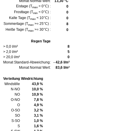
Monat Normal Wert:
13,30 °C
Eistage (T
< 0°C) :
0
max
Frosttage (T
< 0°C) :
0
min
Kalte Tage (T
< 10°C) :
0
max
Sommertage (T
>= 25°C) :
8
max
Heiße Tage (T
>= 30°C) :
0
max
Regen Tage
> 0,0 l/m²
8
> 2,0 l/m²
5
> 20,0 l/m²
0
Monat Standard-Abweichung:
- 42,6 l/m²
Monat Normal Wert:
83,6 l/m²
Verteilung
Windrichtung
Windstille
43,9 %
N-NO
10,0 %
NO
10,9 %
O-NO
7,8 %
O
4,9 %
O-SO
3,2 %
SO
3,1 %
S-SO
1,0 %
S
1,6 %