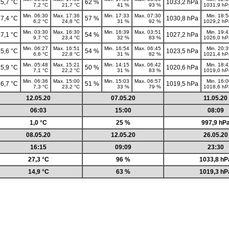
5,7 °C
62 %
1033,2 hPa
7,2 °C
21,7 °C
41 %
93 %
1031,9 hP
Min. 06:30
Max. 17:36
Min. 17:33
Max. 07:30
Min. 18:
7,4 °C
57 %
1030,8 hPa
6,2 °C
24,8 °C
31 %
92 %
1029,2 hP
Min. 03:30
Max. 16:30
Min. 16:39
Max. 03:51
Min. 19:
7,1 °C
54 %
1027,2 hPa
9,7 °C
23,4 °C
32 %
83 %
1026,0 hP
Min. 06:27
Max. 16:51
Min. 16:54
Max. 06:45
Min. 20:
5,6 °C
54 %
1023,5 hPa
6,6 °C
22,8 °C
31 %
82 %
1021,4 hP
Min. 05:48
Max. 15:21
Min. 14:15
Max. 06:42
Min. 18:
5,9 °C
50 %
1020,6 hPa
7,1 °C
22,2 °C
31 %
83 %
1019,0 hP
Min. 06:36
Max. 15:00
Min. 15:03
Max. 06:57
Min. 16:
6,7 °C
51 %
1019,5 hPa
7,3 °C
23,2 °C
33 %
79 %
1018,6 hP
12.05.20
07.05.20
11.05.20
06:03
15:00
08:09
1,0 °C
25 %
997,9 hP
08.05.20
12.05.20
26.05.20
16:15
09:09
23:30
27,3 °C
96 %
1033,8 hP
14,9 °C
63 %
1019,3 hP