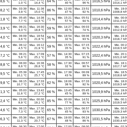
8,6 °C
64 %
1016,5 hPa
1,0 °C
14,4 °C
40 %
96 %
1014,1 hP
Min. 03:39
Max. 11:36
Min. 12:00
Max. 23:51
Min. 19:
8,2 °C
86 %
1010,6 hPa
3,9 °C
15,0 °C
47 %
92 %
1008,8 hP
Min. 05:45
Max. 14:36
Min. 15:21
Max. 05:51
Min. 00:
11,8 °C
71 %
1014,4 hPa
7,7 °C
14,5 °C
57 %
94 %
1011,0 hP
Min. 06:21
Max. 16:30
Min. 14:27
Max. 06:03
Min. 01:
3,9 °C
59 %
1018,0 hPa
9,3 °C
18,8 °C
40 %
74 %
1012,9 hP
Min. 06:09
Max. 18:54
Min. 18:54
Max. 08:06
Min. 19:
4,0 °C
56 %
1020,3 hPa
3,6 °C
21,8 °C
32 %
93 %
1018,7 hP
Min. 06:12
Max. 16:12
Min. 15:51
Max. 07:15
Min. 00:
4,6 °C
59 %
1022,4 hPa
4,5 °C
21,9 °C
35 %
91 %
1019,5 hP
Min. 06:21
Max. 17:09
Min. 14:30
Max. 07:15
Min. 20:
7,2 °C
57 %
1022,4 hPa
5,6 °C
25,1 °C
35 %
91 %
1021,0 hP
Min. 06:00
Max. 16:36
Min. 17:30
Max. 06:57
Min. 18:
8,8 °C
58 %
1019,6 hPa
8,6 °C
26,6 °C
32 %
90 %
1017,7 hP
Min. 05:39
Max. 17:45
Min. 17:39
Max. 06:09
Min. 18:
9,5 °C
62 %
1019,5 hPa
10,1 °C
25,7 °C
43 %
89 %
1018,6 hP
Min. 06:15
Max. 17:33
Min. 18:06
Max. 07:33
Min. 18:
9,8 °C
62 %
1020,4 hPa
10,7 °C
26,8 °C
38 %
92 %
1019,5 hP
Min. 05:03
Max. 13:42
Min. 13:45
Max. 05:45
Min. 19:
1,3 °C
66 %
1019,9 hPa
11,6 °C
27,2 °C
45 %
89 %
1018,4 hP
Min. 23:09
Max. 00:00
Min. 00:00
Max. 14:51
Min. 00:
2,4 °C
85 %
1025,8 hPa
8,9 °C
19,1 °C
77 %
91 %
1019,5 hP
Min. 06:15
Max. 17:30
Min. 13:57
Max. 06:57
Min. 00:
4,6 °C
65 %
1030,6 hPa
7,3 °C
19,4 °C
45 %
93 %
1029,3 hP
Min. 05:36
Max. 18:00
Min. 19:00
Max. 06:24
Min. 18:
6,3 °C
67 %
1031,5 hPa
11,3 °C
20,7 °C
48 %
86 %
1030,4 hP
Min. 06:30
Max. 17:00
Min. 17:00
Max. 08:00
Min. 02: